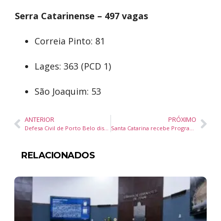
Serra Catarinense – 497 vagas
Correia Pinto: 81
Lages: 363 (PCD 1)
São Joaquim: 53
ANTERIOR
PRÓXIMO
Defesa Civil de Porto Belo distribui kits educativos em escolas para fortalecer a prevenção
Santa Catarina recebe Programa Novas Rotas e Plano Brasis para ampliar presença no turismo internacional
RELACIONADOS