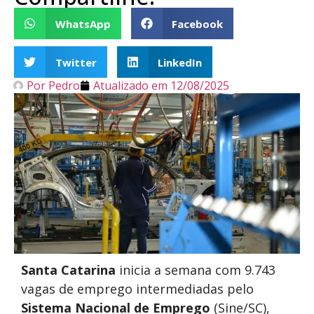
WhatsApp
Facebook
Twitter
LinkedIn
Por
Pedro
Atualizado em
12/08/2025
Santa Catarina
inicia a semana com 9.743
vagas de emprego intermediadas pelo
Sistema Nacional de Emprego
(Sine/SC),