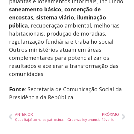
palafitas e loteamentos informais, incluindo
saneamento básico, contenção de
encostas, sistema viário, iluminação
pública
, recuperação ambiental, melhorias
habitacionais, produção de moradias,
regularização fundiária e trabalho social.
Outros ministérios atuam em áreas
complementares para potencializar os
resultados e acelerar a transformação das
comunidades.
Fonte
: Secretaria de Comunicação Social da
Presidência da República
ANTERIOR
PRÓXIMO
QLuz Itajaí torna-se patrocinadora do Marcílio Dias e reforça apoio ao esporte em Santa Catarina
Greenvalley anuncia Réveillon 2026 com experiência sensorial exclusiva e capacidade reduzida em Camboriú