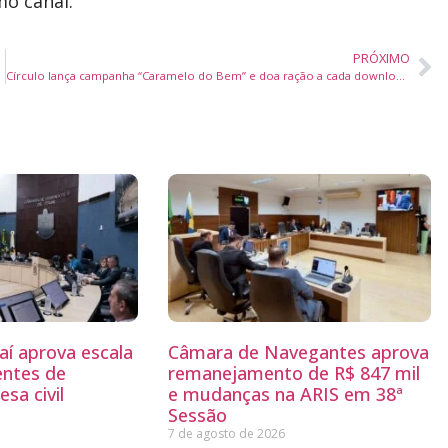
o canal.
PRÓXIMO
Aldir Blanc
Círculo lança campanha “Caramelo do Bem” e doa ração a cada download de receita de amigurumi
aí aprova escala
Câmara de Navegantes aprova
entes de
remanejamento de R$ 847 mil
sa civil
e mudanças na ARIS em 38ª
Sessão
7 de agosto de 2026