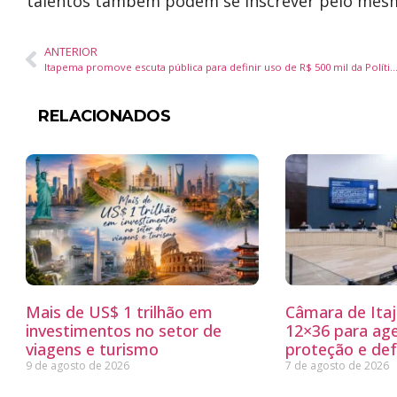
talentos também podem se inscrever pelo mesm
ANTERIOR
Itapema promove escuta pública para definir uso de R$ 500 mil da Política Nacional 
RELACIONADOS
Mais de US$ 1 trilhão em
Câmara de Itaj
investimentos no setor de
12×36 para ag
viagens e turismo
proteção e defe
9 de agosto de 2026
7 de agosto de 2026