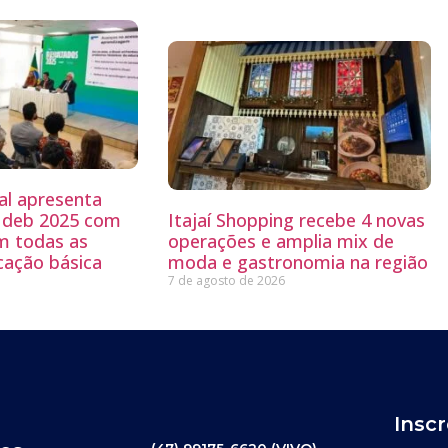
al apresenta
 Ideb 2025 com
Itajaí Shopping recebe 4 novas
m todas as
operações e amplia mix de
cação básica
moda e gastronomia na região
7 de agosto de 2026
Insc