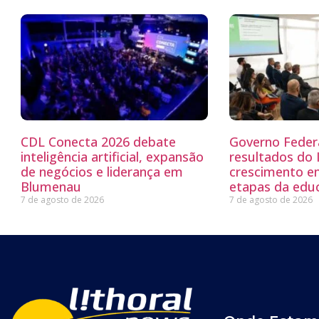
CDL Conecta 2026 debate
Governo Feder
inteligência artificial, expansão
resultados do
de negócios e liderança em
crescimento e
Blumenau
etapas da edu
7 de agosto de 2026
7 de agosto de 2026