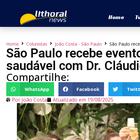
Home
T
Home
Colunistas
João Costa - São Paulo
São Paulo rec
São Paulo recebe event
saudável com Dr. Cláud
Compartilhe:
WhatsApp
Facebook
Twitt
Por
João Costa
Atualizado em
19/08/2025