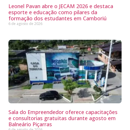
Leonel Pavan abre o JECAM 2026 e destaca
esporte e educação como pilares da
formação dos estudantes em Camboriú
6 de agosto de 2026
Sala do Empreendedor oferece capacitações
e consultorias gratuitas durante agosto em
Balneário Piçarras
6 de agosto de 2026