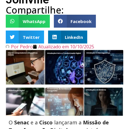
Compartilhe:
WhatsApp
Facebook
Twitter
LinkedIn
Por
Pedro
Atualizado em
10/10/2025
O
Senac
e a
Cisco
lançaram a
Missão de