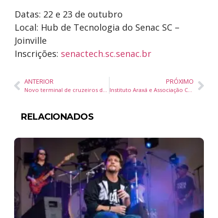
Datas: 22 e 23 de outubro
Local: Hub de Tecnologia do Senac SC –
Joinville
Inscrições:
senactech.sc.senac.br
ANTERIOR
PRÓXIMO
Novo terminal de cruzeiros de Itajaí terá aporte de R$ 300 milhões do Governo Federal e deve ser entregue em janeiro
Instituto Araxá e Associação Cultural e Comunitária lançam concurso de comunicação para mais de 160 estudantes de Porto Belo
RELACIONADOS