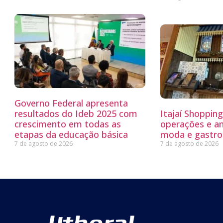
Governo Federal apresenta
resultados do Ideb 2025 com
Itajaí Shoppin
crescimento em todas as
operações e a
etapas da educação básica
moda e gastro
7 de agosto de 2026
7 de agosto de 2026