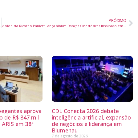
PRÓXIMO
ortos & Costas Brasil 2025
violonista Ricardo Pauletti lança álbum Danças Cinestésicas inspirado em pesquisa sobre movimento humano
egantes aprova
CDL Conecta 2026 debate
 de R$ 847 mil
inteligência artificial, expansão
 ARIS em 38ª
de negócios e liderança em
Blumenau
7 de agosto de 2026