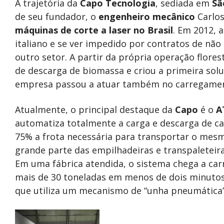
A trajetória da
Capo Tecnologia
, sediada em
Sã
de seu fundador, o
engenheiro mecânico
Carlos
máquinas de corte
a laser no Brasil
. Em 2012,
italiano e se ver impedido por contratos de nã
outro setor. A partir da própria operação florest
de descarga de biomassa e criou a primeira sol
empresa passou a atuar também no carregament
Atualmente, o principal destaque da
Capo
é o
A
automatiza totalmente a carga e descarga de ca
75% a frota necessária para transportar o mes
grande parte das empilhadeiras e transpaletei
Em uma fábrica atendida, o sistema chega a ca
mais de 30 toneladas em menos de dois minutos.
que utiliza um mecanismo de “unha pneumática” p