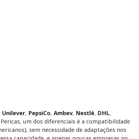
o
Unilever
,
PepsiCo
,
Ambev
,
Nestlé
,
DHL
,
 Pericas, um dos diferenciais é a compatibilidade
mericanos), sem necessidade de adaptações nos
essa capacidade, e apenas poucas empresas no