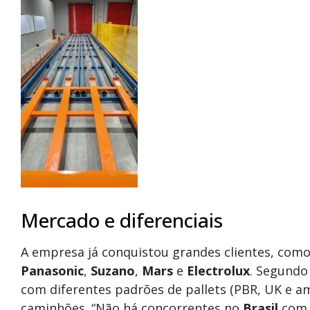
Mercado e diferenciais
A empresa já conquistou grandes clientes, com
Panasonic
,
Suzano
,
Mars
e
Electrolux
. Segundo
com diferentes padrões de pallets (PBR, UK e a
caminhões. “Não há concorrentes no
Brasil
com 