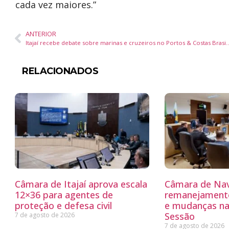
cada vez maiores.”
ANTERIOR
Itajaí recebe debate sobre marinas e cruzeiros no P
RELACIONADOS
Câmara de Itajaí aprova escala
Câmara de Nav
12×36 para agentes de
remanejamento
proteção e defesa civil
e mudanças na
Sessão
7 de agosto de 2026
7 de agosto de 2026