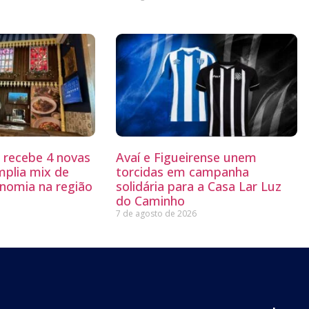
g recebe 4 novas
Avaí e Figueirense unem
mplia mix de
torcidas em campanha
nomia na região
solidária para a Casa Lar Luz
do Caminho
7 de agosto de 2026