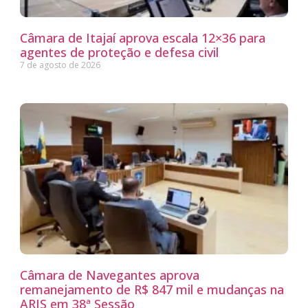
Câmara de Itajaí aprova escala 12×36 para
agentes de proteção e defesa civil
7 de agosto de 2026
Câmara de Navegantes aprova
remanejamento de R$ 847 mil e mudanças na
ARIS em 38ª Sessão