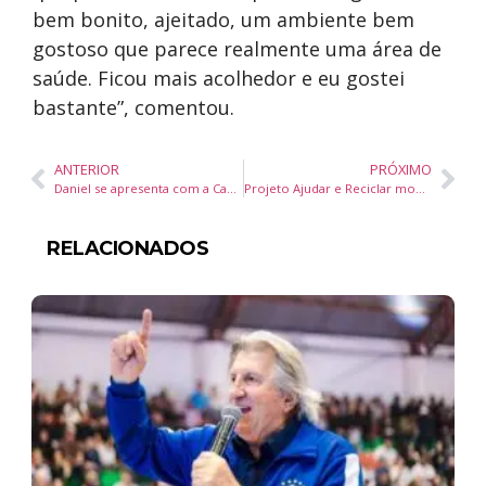
bem bonito, ajeitado, um ambiente bem
gostoso que parece realmente uma área de
saúde. Ficou mais acolhedor e eu gostei
bastante”, comentou.
ANTERIOR
PRÓXIMO
Daniel se apresenta com a Camerata Florianópolis na final gratuita do Santa Catarina Canta
Projeto Ajudar e Reciclar mobiliza alunos em Camboriú e pode atingir 2 toneladas de tampinhas
RELACIONADOS