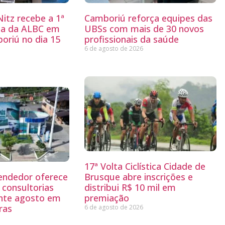
itz recebe a 1ª
Camboriú reforça equipes das
ria da ALBC em
UBSs com mais de 30 novos
oriú no dia 15
profissionais da saúde
6 de agosto de 2026
17ª Volta Ciclística Cidade de
endedor oferece
Brusque abre inscrições e
 consultorias
distribui R$ 10 mil em
ante agosto em
premiação
ras
6 de agosto de 2026