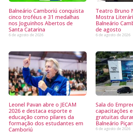
Balneário Camboriú conquista
Teatro Bruno N
cinco troféus e 31 medalhas
Mostra Literá
nos Joguinhos Abertos de
Balneário Camb
Santa Catarina
de agosto
6 de agosto de 2026
6 de agosto de 2026
Leonel Pavan abre o JECAM
Sala do Empre
2026 e destaca esporte e
capacitações e
educação como pilares da
gratuitas dur
formação dos estudantes em
Balneário Piçar
Camboriú
6 de agosto de 2026