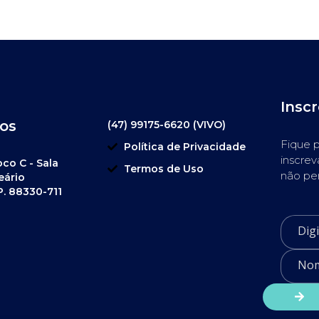
Insc
os
(47) 99175-6620 (VIVO)
Fique p
Política de Privacidade
inscrev
oco C - Sala
Termos de Uso
não pe
eário
P. 88330-711