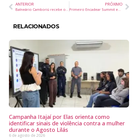
ANTERIOR
PRÓXIMO
Balneário Camboriú recebe o maior campeonato de Drift do Brasil neste final de semana
Primeiro Encadear Summit em Santa Catarina reúne diretores e gerentes da Aurora, Malwee, Lojas Renner, Grupo Soma/Azzas e Coca-Cola durante Startup Summit 2024
RELACIONADOS
Campanha Itajaí por Elas orienta como
identificar sinais de violência contra a mulher
durante o Agosto Lilás
6 de agosto de 2026