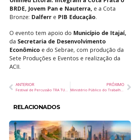
Unimed Litoral. Integram a Cota Prata o
BRDE, Jovem Pan e Nauterra,
e a Cota
Bronze:
Dalferr
e
PIB
Educação
.
O evento tem apoio do
Município de Itajaí,
da
Secretaria
de Desenvolvimento
Econômico
e do Sebrae, com produção da
Sete Produções e Eventos e realização da
ACII.
ANTERIOR
PRÓXIMO
Festival de Percussão TRA TUM DUM agita Balneário Camboriú em setembro com oficinas gratuitas
Ministério Público do Trabalho recomenda ao Governo de Santa Catarina ações para inclusão da população trans no mercado de trabalho
RELACIONADOS