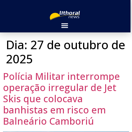
Dia:
27 de outubro de
2025
Polícia Militar interrompe
operação irregular de Jet
Skis que colocava
banhistas em risco em
Balneário Camboriú