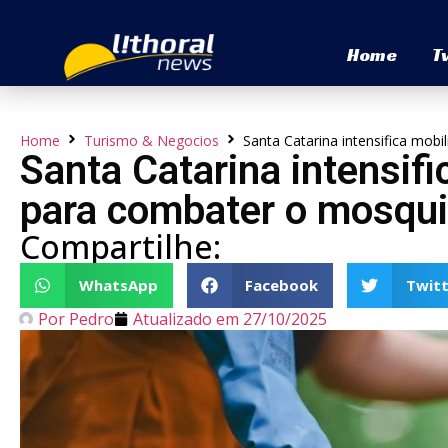
Home
T
Home
Turismo & Negocios
Santa Catarina intensifica mob
Santa Catarina intensifi
para combater o mosqui
Compartilhe:
WhatsApp
Facebook
Twitt
Por
Pedro
Atualizado em
27/10/2025