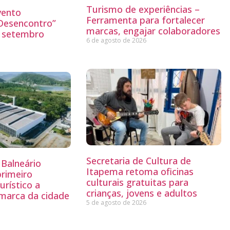
Turismo de experiências –
vento
Ferramenta para fortalecer
“Desencontro”
marcas, engajar colaboradores
o setembro
6 de agosto de 2026
Secretaria de Cultura de
Balneário
Itapema retoma oficinas
primeiro
culturais gratuitas para
rístico a
crianças, jovens e adultos
 marca da cidade
5 de agosto de 2026