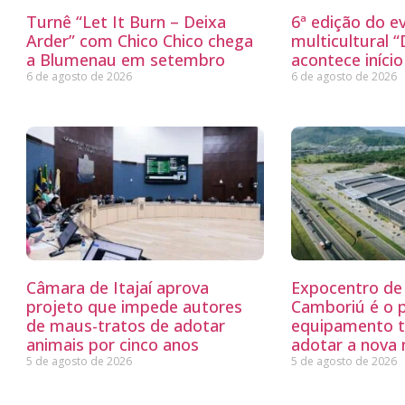
Turnê “Let It Burn – Deixa
6ª edição do e
Arder” com Chico Chico chega
multicultural 
a Blumenau em setembro
acontece iníci
6 de agosto de 2026
6 de agosto de 2026
Câmara de Itajaí aprova
Expocentro de 
projeto que impede autores
Camboriú é o 
de maus-tratos de adotar
equipamento tu
animais por cinco anos
adotar a nova
5 de agosto de 2026
5 de agosto de 2026