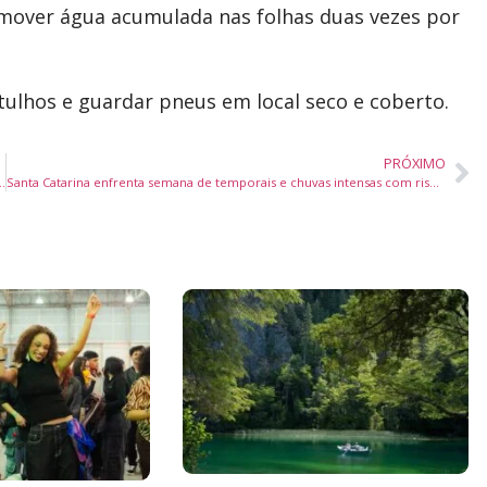
emover água acumulada nas folhas duas vezes por
ulhos e guardar pneus em local seco e coberto.
PRÓXIMO
ce estruturação gratuita de PPPs para prefeituras
Santa Catarina enfrenta semana de temporais e chuvas intensas com risco de alagamentos