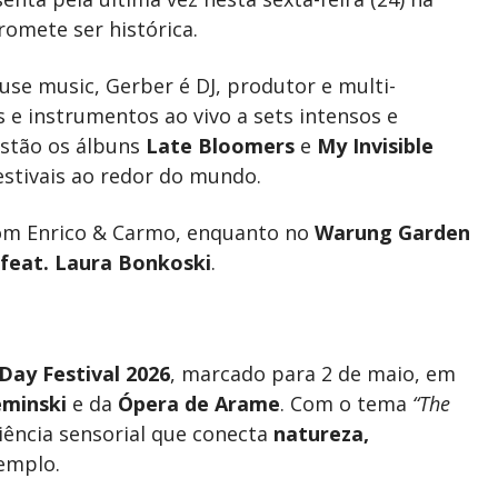
omete ser histórica.
se music, Gerber é DJ, produtor e multi-
e instrumentos ao vivo a sets intensos e
estão os álbuns
Late Bloomers
e
My Invisible
stivais ao redor do mundo.
com Enrico & Carmo, enquanto no
Warung Garden
feat. Laura Bonkoski
.
ay Festival 2026
, marcado para 2 de maio, em
eminski
e da
Ópera de Arame
. Com o tema
“The
iência sensorial que conecta
natureza,
Templo.