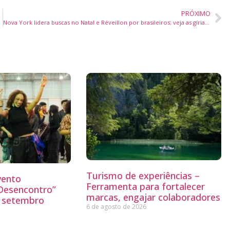
PRÓXIMO
Nova York lidera buscas no Natal e Réveillon por brasileiros; veja as gírias para se virar na cidade
Turismo de experiências –
vento
Ferramenta para fortalecer
“Desencontro”
marcas, engajar colaboradores
o setembro
6 de agosto de 2026