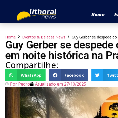
Home
T
Home
Eventos & Baladas News
Guy Gerber se despede do 
Guy Gerber se despede
em noite histórica na Pr
Compartilhe:
WhatsApp
Facebook
Twitt
Por
Pedro
Atualizado em
27/10/2025