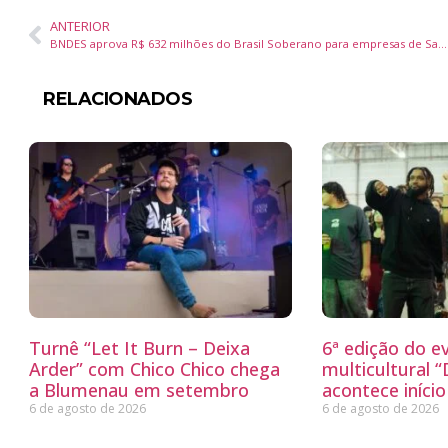
ANTERIOR
BNDES aprova R$ 632 milhões do Brasil Soberano para empresas de Santa Catarina
RELACIONADOS
Turnê “Let It Burn – Deixa
6ª edição do e
Arder” com Chico Chico chega
multicultural 
a Blumenau em setembro
acontece iníci
6 de agosto de 2026
6 de agosto de 2026