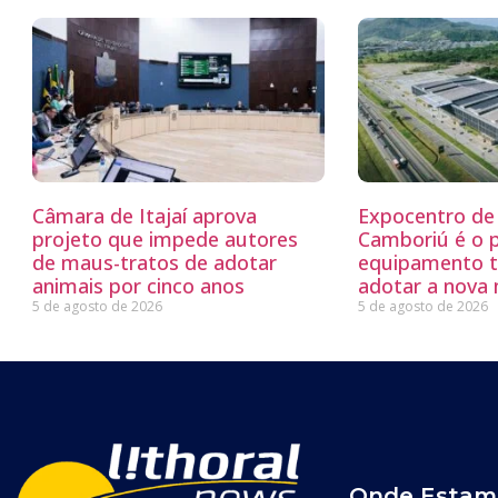
Câmara de Itajaí aprova
Expocentro de 
projeto que impede autores
Camboriú é o 
de maus-tratos de adotar
equipamento tu
animais por cinco anos
adotar a nova
5 de agosto de 2026
5 de agosto de 2026
Onde Estam