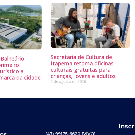
Secretaria de Cultura de
Balneário
Itapema retoma oficinas
primeiro
culturais gratuitas para
rístico a
crianças, jovens e adultos
 marca da cidade
5 de agosto de 2026
Insc
os
(47) 99175-6620 (VIVO)