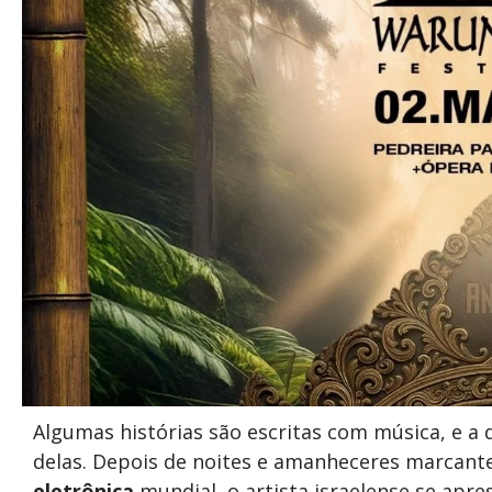
Algumas histórias são escritas com música, e a
delas. Depois de noites e amanheceres marcan
eletrônica
mundial, o artista israelense se apres