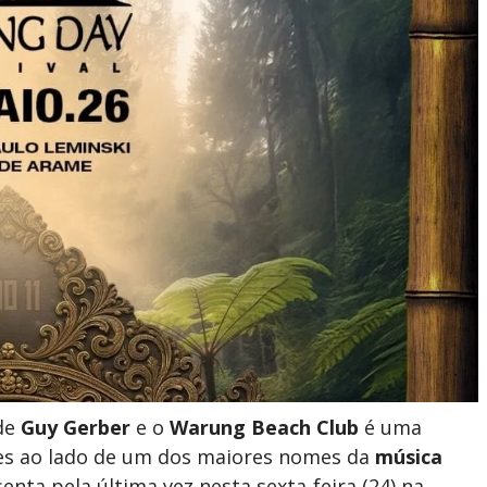
 de
Guy Gerber
e o
Warung Beach Club
é uma
tes ao lado de um dos maiores nomes da
música
enta pela última vez nesta sexta-feira (24) na