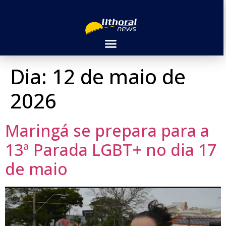
Dia:
12 de maio de
2026
Maringá se prepara para a
13ª Parada LGBT+ no dia 17
de maio