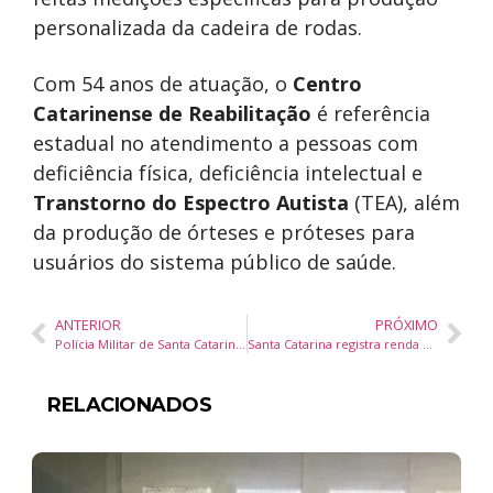
personalizada da cadeira de rodas.
Com 54 anos de atuação, o
Centro
Catarinense de Reabilitação
é referência
estadual no atendimento a pessoas com
deficiência física, deficiência intelectual e
Transtorno do Espectro Autista
(TEA), além
da produção de órteses e próteses para
usuários do sistema público de saúde.
ANTERIOR
PRÓXIMO
Polícia Militar de Santa Catarina prende suspeitos de latrocínio ocorrido em Balneário Camboriú após operação integrada
Santa Catarina registra renda média 15% acima da média nacional e mantém destaque na economia brasileira
RELACIONADOS