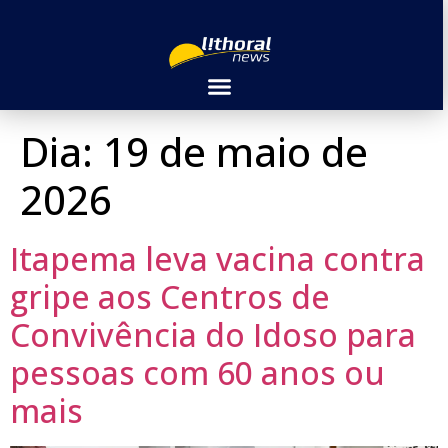
Dia:
19 de maio de
2026
Itapema leva vacina contra
gripe aos Centros de
Convivência do Idoso para
pessoas com 60 anos ou
mais