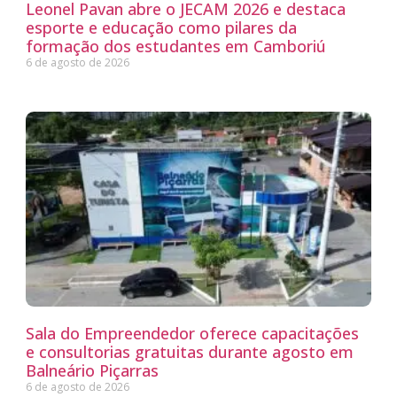
Leonel Pavan abre o JECAM 2026 e destaca
esporte e educação como pilares da
formação dos estudantes em Camboriú
6 de agosto de 2026
Sala do Empreendedor oferece capacitações
e consultorias gratuitas durante agosto em
Balneário Piçarras
6 de agosto de 2026