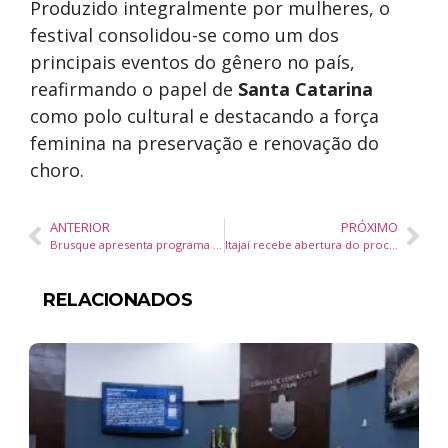
Produzido integralmente por mulheres, o
festival consolidou-se como um dos
principais eventos do gênero no país,
reafirmando o papel de
Santa Catarina
como polo cultural e destacando a força
feminina na preservação e renovação do
choro.
ANTERIOR
PRÓXIMO
Brusque apresenta programa de inovação e conquista destaque no 8º Congresso Catarinense de Cidades Digitais e Inteligentes
Itajaí recebe abertura do processo criativo “Rituais do TOC em Movimento” na Casa da Cultura Dide Brandão
RELACIONADOS