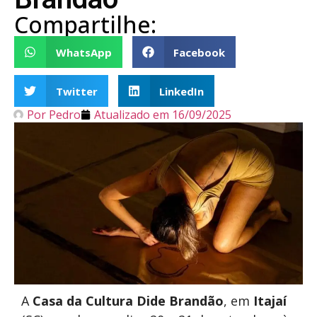
Compartilhe:
WhatsApp
Facebook
Twitter
LinkedIn
Por
Pedro
Atualizado em
16/09/2025
A
Casa da Cultura Dide Brandão
, em
Itajaí