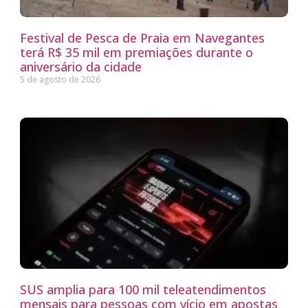
Festival de Pesca de Praia em Navegantes
terá R$ 35 mil em premiações durante o
aniversário da cidade
5 de agosto de 2026
SUS amplia para 100 mil teleatendimentos
mensais para pessoas com vício em apostas