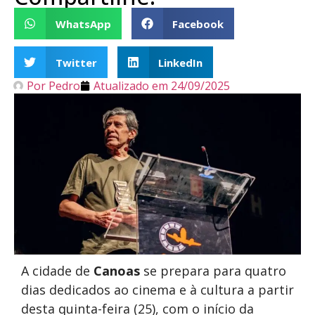
WhatsApp
Facebook
Twitter
LinkedIn
Por
Pedro
Atualizado em
24/09/2025
A cidade de
Canoas
se prepara para quatro
dias dedicados ao cinema e à cultura a partir
desta quinta-feira (25), com o início da