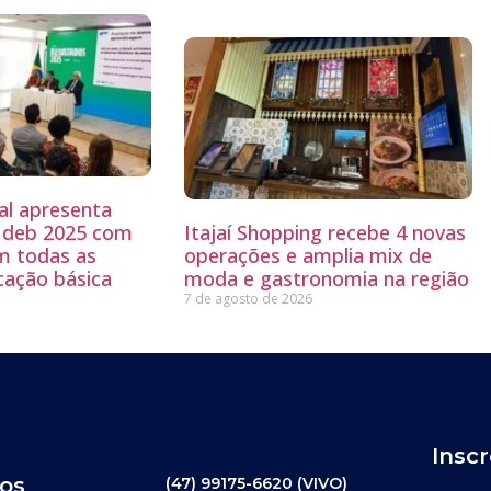
al apresenta
 Ideb 2025 com
Itajaí Shopping recebe 4 novas
m todas as
operações e amplia mix de
cação básica
moda e gastronomia na região
7 de agosto de 2026
Insc
os
(47) 99175-6620 (VIVO)