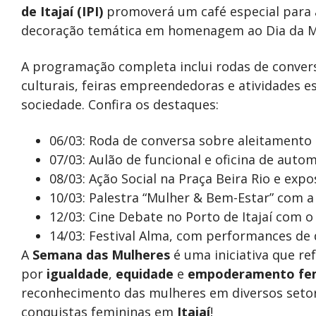
de Itajaí (IPI)
promoverá um café especial para 
decoração temática em homenagem ao Dia da M
A programação completa inclui rodas de convers
culturais, feiras empreendedoras e atividades e
sociedade. Confira os destaques:
06/03: Roda de conversa sobre aleitament
07/03: Aulão de funcional e oficina de auto
08/03: Ação Social na Praça Beira Rio e exp
10/03: Palestra “Mulher & Bem-Estar” com a
12/03: Cine Debate no Porto de Itajaí com o
14/03: Festival Alma, com performances de 
A
Semana das Mulheres
é uma iniciativa que ref
por
igualdade
,
equidade
e
empoderamento fe
reconhecimento das mulheres em diversos setore
conquistas femininas em
Itajaí
!