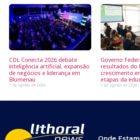
CDL Conecta 2026 debate
Governo Feder
inteligência artificial, expansão
resultados do
de negócios e liderança em
crescimento e
Blumenau
etapas da edu
7 de agosto de 2026
7 de agosto de 2026
Onde Estam