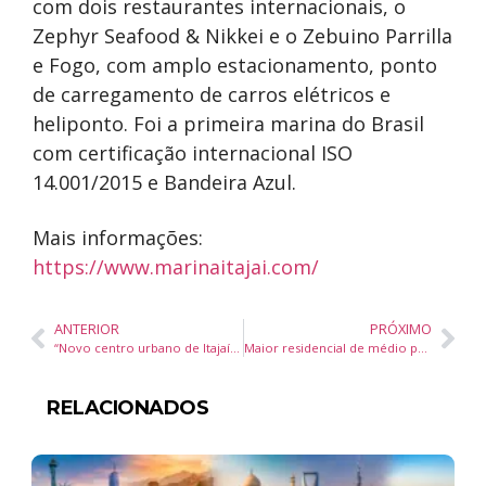
com dois restaurantes internacionais, o
Zephyr Seafood & Nikkei e o Zebuino Parrilla
e Fogo, com amplo estacionamento, ponto
de carregamento de carros elétricos e
heliponto. Foi a primeira marina do Brasil
com certificação internacional ISO
14.001/2015 e Bandeira Azul.
Mais informações:
https://www.marinaitajai.com/
ANTERIOR
PRÓXIMO
“Novo centro urbano de Itajaí”, o bairro São Vicente, inaugura centro de compras e serviços com investimento de R$ 30 milhões
Maior residencial de médio padrão do litoral de SC tem quase 60% das unidades vendidas em 15 dias
RELACIONADOS