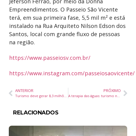
Jeferson Ferrão, por meio da Donna
Empreendimento
s. O Passeio São Vicente
terá, em sua primeira fase, 5,5 mil m² e está
instalado na Rua Arquiteto Nilson Edson dos
Santos, local com grande fluxo de pessoas
na região.
https://www.passeiosv.com.br/
https://www.instagram.com/passeiosaovicente/
ANTERIOR
PRÓXIMO
Turismo deve gerar 8,3 milhões de empregos no Brasil até o fim de 2025
A terapia das águas: turismo náutico cresce e se torna a nova “válvula de escape” de brasileiros
RELACIONADOS