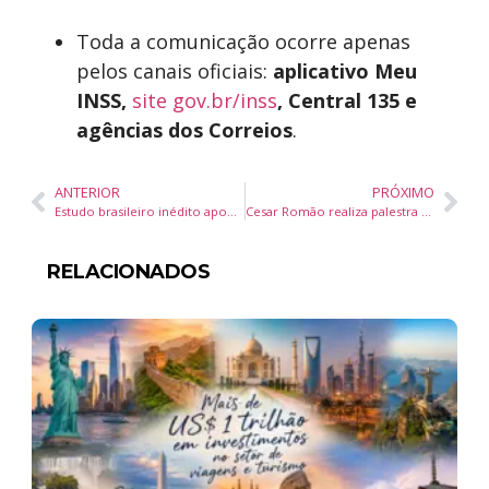
Toda a comunicação ocorre apenas
pelos canais oficiais:
aplicativo Meu
INSS,
site gov.br/inss
, Central 135 e
agências dos Correios
.
ANTERIOR
PRÓXIMO
Estudo brasileiro inédito aponta eficácia de técnicas de ressincronização em pacientes com insuficiência cardíaca
Cesar Romão realiza palestra no Rotary Club São Paulo Barra Funda
RELACIONADOS