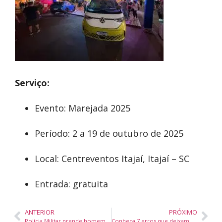
Serviço:
Evento: Marejada 2025
Período: 2 a 19 de outubro de 2025
Local: Centreventos Itajaí, Itajaí – SC
Entrada: gratuita
ANTERIOR
PRÓXIMO
Polícia Militar prende homem por tráfico e corrupção de menor e apreende adolescente em Camboriú
Conheça 7 erros que deixam seu Wi-Fi mais lento do que deveria; especialista explica como resolver