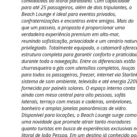
convidativas do litoral paraibano. Com capacidade
para até 25 passageiros, além de dois tripulantes, o
Beach Lounge é ideal para eventos privados,
confraternizações e encontros entre amigos. Mais do
que um passeio, a proposta é proporcionar uma
verdadeira experiência premium em alto-mar,
reunindo sofisticação, privacidade e um cenário natur
privilegiado. Totalmente equipado, o catamarã oferec
estrutura completa para garantir conforto e praticida
durante toda a navegação. Entre os diferenciais estão
churrasqueira a gás com utensílios completos, louças
para todos os passageiros, freezer, internet via Starlin
sistema de som ambiente, televisão e até energia 220
fornecida por painéis solares. O espaço interno conta
ainda com mesa central para oito pessoas, sofás
laterais, terraço com mesas e cadeiras, ombrelones,
banheiro e amplas janelas panorâmicas de vidro.
Disponível para locações, o Beach Lounge surge como
uma novidade que promete atrair tanto moradores
quanto turistas em busca de experiências exclusivas n
litoral de João Pessoa. Em um destino já conhecido po