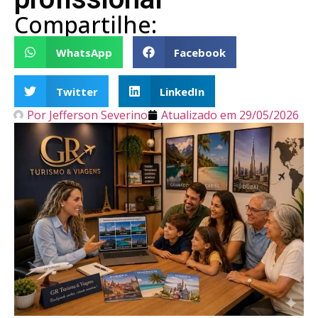
Compartilhe:
WhatsApp
Facebook
Twitter
LinkedIn
Por
Jefferson Severino
Atualizado em
29/05/2026