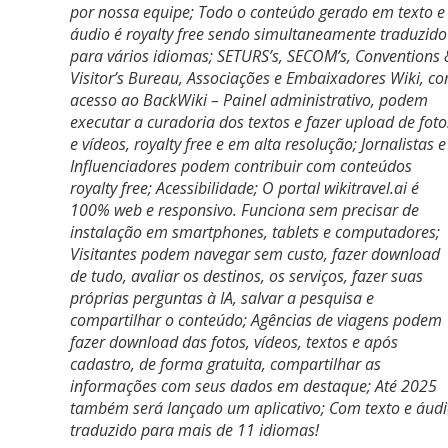
por nossa equipe; Todo o conteúdo gerado em texto e
áudio é royalty free sendo simultaneamente traduzido
para vários idiomas; SETURS’s, SECOM’s, Conventions 
Visitor’s Bureau, Associações e Embaixadores Wiki, c
acesso ao BackWiki – Painel administrativo, podem
executar a curadoria dos textos e fazer upload de foto
e vídeos, royalty free e em alta resolução; Jornalistas e
Influenciadores podem contribuir com conteúdos
royalty free; Acessibilidade; O portal wikitravel.ai é
100% web e responsivo. Funciona sem precisar de
instalação em smartphones, tablets e computadores;
Visitantes podem navegar sem custo, fazer download
de tudo, avaliar os destinos, os serviços, fazer suas
próprias perguntas à IA, salvar a pesquisa e
compartilhar o conteúdo; Agências de viagens podem
fazer download das fotos, vídeos, textos e após
cadastro, de forma gratuita, compartilhar as
informações com seus dados em destaque; Até 2025
também será lançado um aplicativo; Com texto e áud
traduzido para mais de 11 idiomas!