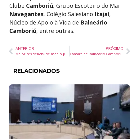
Clube
Camboriú
, Grupo Escoteiro do Mar
Navegantes
, Colégio Salesiano
Itajaí
,
Núcleo de Apoio à Vida de
Balneário
Camboriú
, entre outras.
ANTERIOR
PRÓXIMO
Maior residencial de médio padrão do litoral de SC tem quase 60% das unidades vendidas em 15 dias
Câmara de Balneário Camboriú entrega Prêmio Professor Nota Dez 2025 a 63 educadores
RELACIONADOS