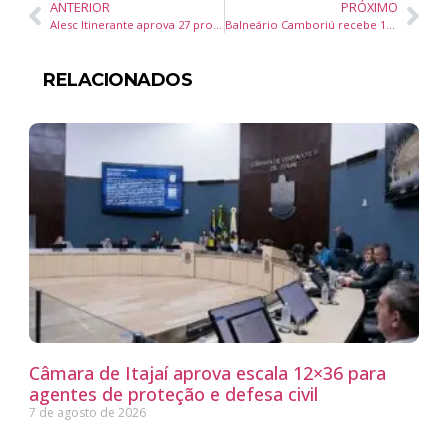
ANTERIOR
PRÓXIMO
Alesc Itinerante aprova 27 projetos em Balneário Camboriú, incluindo programas sociais e utilidade pública
Balneário Camboriú recebe 1ª edição catarinense do Conedi Ulbra, maior congresso de empreendedorismo digital do Brasil
RELACIONADOS
Câmara de Itajaí aprova escala 12×36 para
agentes de proteção e defesa civil
7 de agosto de 2026