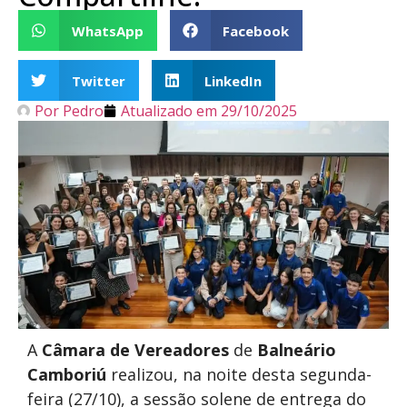
WhatsApp
Facebook
Twitter
LinkedIn
Por
Pedro
Atualizado em
29/10/2025
A
Câmara
de Vereadores
de
Balneário
Camboriú
realizou, na noite desta segunda-
feira (27/10), a sessão solene de entrega do