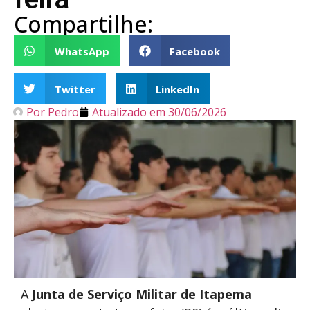
Compartilhe:
WhatsApp
Facebook
Twitter
LinkedIn
Por
Pedro
Atualizado em
30/06/2026
A
Junta de Serviço Militar de Itapema