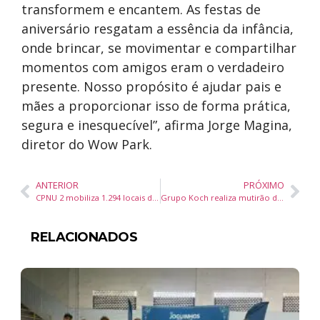
transformem e encantem. As festas de
aniversário resgatam a essência da infância,
onde brincar, se movimentar e compartilhar
momentos com amigos eram o verdadeiro
presente. Nosso propósito é ajudar pais e
mães a proporcionar isso de forma prática,
segura e inesquecível”, afirma Jorge Magina,
diretor do Wow Park.
ANTERIOR
PRÓXIMO
CPNU 2 mobiliza 1.294 locais de prova em 228 cidades e reúne mais de 760 mil inscritos
Grupo Koch realiza mutirão de empregos em Santa Catarina com contratação por diárias e pagamento semanal
RELACIONADOS