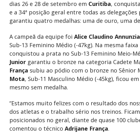
dias 26 e 28 de setembro em
Curitiba
, conquist
e a 34ª posição geral entre todas as delegações p
garantiu quatro medalhas: uma de ouro, uma de
A campeã da equipe foi
Alice Claudino Annunzi
Sub-13 Feminino Médio (-47kg). Na mesma faixa 
conquistou a prata no Sub-13 Feminino Meio-Méd
Junior
garantiu o bronze na categoria Cadete M
França
subiu ao pódio com o bronze no Sênior M
Mota
, Sub-11 Masculino Médio (-45kg), ficou e
mesmo sem medalha.
“Estamos muito felizes com o resultado dos nos
dos atletas e o trabalho sério nos treinos. Fic
posicionados no geral, diante de quase 100 clube
comentou o técnico
Adrijane França
.