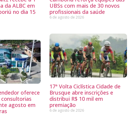
ria da ALBC em
UBSs com mais de 30 novos
oriú no dia 15
profissionais da saúde
6 de agosto de 2026
17ª Volta Ciclística Cidade de
endedor oferece
Brusque abre inscrições e
 consultorias
distribui R$ 10 mil em
ante agosto em
premiação
ras
6 de agosto de 2026