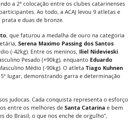
ando a 2ª colocação entre os clubes catarinenses
articipantes. Ao todo, a ACAJ levou 9 atletas e
 prata e duas de bronze.
ato
, que faturou a medalha de ouro na categoria
etária,
Serena Maximo Passing dos Santos
io (-42kg). Entre os meninos,
Iliel Nidevieski
asculino Pesado (+90kg), enquanto
Eduardo
asculino Médio (-90kg). O atleta
Tiago Kuhnen
m 5º lugar, demonstrando garra e determinação
sos judocas. Cada conquista representa o esforço
amos entre os melhores de
Santa Catarina
e bem
s do Brasil, o que nos enche de orgulho”,