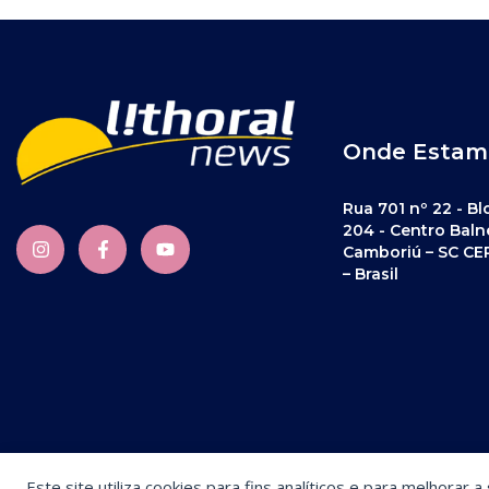
Onde Estam
Rua 701 nº 22 - Bl
204 - Centro Baln
Camboriú – SC CE
– Brasil
Este site utiliza cookies para fins analíticos e para melhorar 