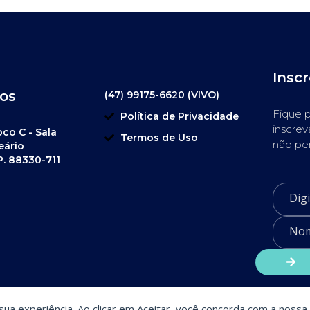
Insc
os
(47) 99175-6620 (VIVO)
Fique p
Política de Privacidade
inscrev
oco C - Sala
Termos de Uso
não pe
eário
P. 88330-711
a sua experiência. Ao clicar em Aceitar, você concorda com a nossa 