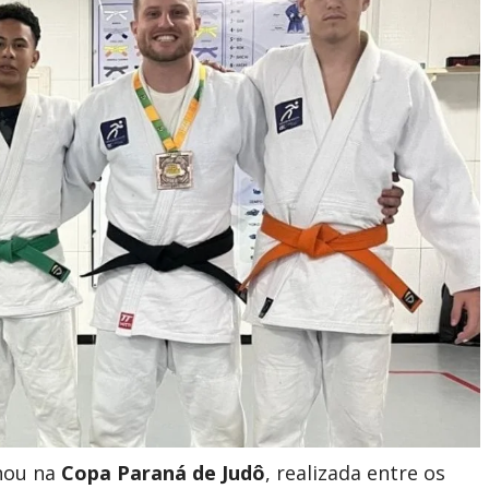
lhou na
Copa Paraná de Judô
, realizada entre os