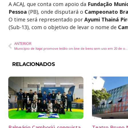
A ACAJ, que conta com apoio da
Fundação Munic
Pessoa
(PB), onde disputará o
Campeonato Bras
O time será representado por
Ayumi Thainá Pir
(Sub-13), com o objetivo de levar o nome de
Cam
ANTERIOR
Município de Itajaí promove leilão on-line de bens sem uso em 20 de outubro
RELACIONADOS
Balneário Camboriú conquista
Teatro Bruno N