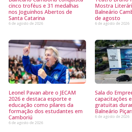
cinco troféus e 31 medalhas
Mostra Literá
nos Joguinhos Abertos de
Balneário Camb
Santa Catarina
de agosto
6 de agosto de 2026
6 de agosto de 2026
Leonel Pavan abre o JECAM
Sala do Empre
2026 e destaca esporte e
capacitações e
educação como pilares da
gratuitas dur
formação dos estudantes em
Balneário Piçar
Camboriú
6 de agosto de 2026
6 de agosto de 2026