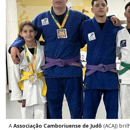
A
Associação Camboriuense de Judô
(ACAJ) bri