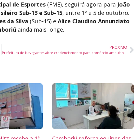
ipal de Esportes
(FME), seguirá agora para
João
ileiro Sub-13 e Sub-15
, entre 1º e 5 de outubro.
es da Silva
(Sub-15) e
Alice Claudino Annunziato
boriú
ainda mais longe.
PRÓXIMO
Prefeitura de Navegantes abre credenciamento para comércio ambulante e atividades náuticas na orla
itz recebe a 1ª
Camboriú reforça equipes das