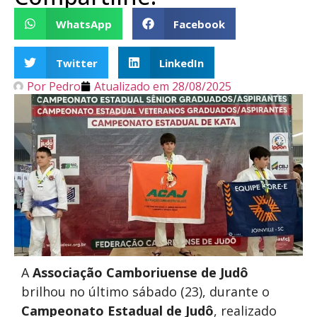
WhatsApp
Facebook
Twitter
LinkedIn
Por
Pedro
Atualizado em
28/08/2025
A
Associação Camboriuense de Judô
brilhou no último sábado (23), durante o
Campeonato Estadual de Judô
, realizado