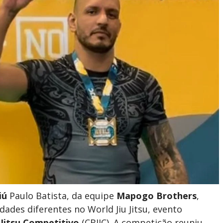
iú
Paulo Batista, da equipe
Mapogo Brothers
,
des diferentes no World Jiu Jitsu, evento
 Jitsu Competitivo
(CBJJC). A competição reuniu