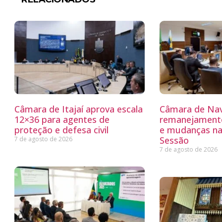
Câmara de Itajaí aprova escala
Câmara de Nav
12×36 para agentes de
remanejamento
proteção e defesa civil
e mudanças na
Sessão
7 de agosto de 2026
7 de agosto de 2026