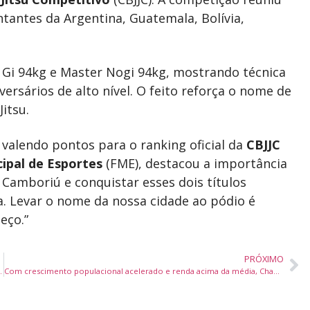
ntantes da Argentina, Guatemala, Bolívia,
r Gi 94kg e Master Nogi 94kg, mostrando técnica
rsários de alto nível. O feito reforça o nome de
itsu.
 valendo pontos para o ranking oficial da
CBJJC
ipal de Esportes
(FME), destacou a importância
Camboriú e conquistar esses dois títulos
na. Levar o nome da nossa cidade ao pódio é
eço.”
PRÓXIMO
 sábado; vagas ainda disponíveis
Com crescimento populacional acelerado e renda acima da média, Chapecó atrai novos investimentos no setor residencial