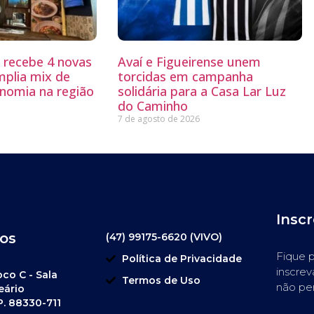
g recebe 4 novas
Avaí e Figueirense unem
mplia mix de
torcidas em campanha
nomia na região
solidária para a Casa Lar Luz
do Caminho
7 de agosto de 2026
Insc
os
(47) 99175-6620 (VIVO)
Fique p
Política de Privacidade
inscrev
oco C - Sala
Termos de Uso
não pe
eário
P. 88330-711