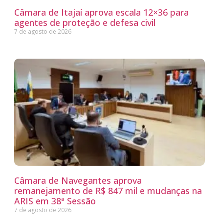
Câmara de Itajaí aprova escala 12×36 para
agentes de proteção e defesa civil
7 de agosto de 2026
Câmara de Navegantes aprova
remanejamento de R$ 847 mil e mudanças na
ARIS em 38ª Sessão
7 de agosto de 2026