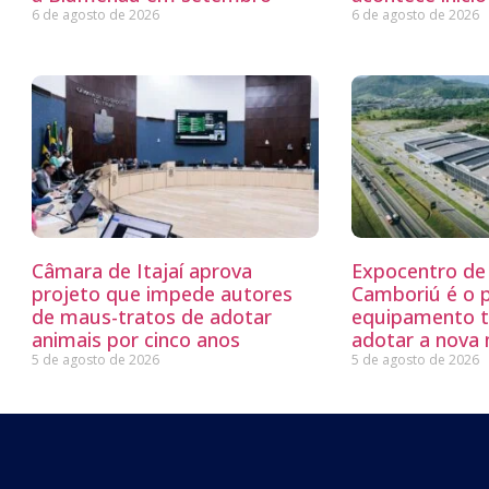
6 de agosto de 2026
6 de agosto de 2026
Câmara de Itajaí aprova
Expocentro de 
projeto que impede autores
Camboriú é o 
de maus-tratos de adotar
equipamento tu
animais por cinco anos
adotar a nova
5 de agosto de 2026
5 de agosto de 2026