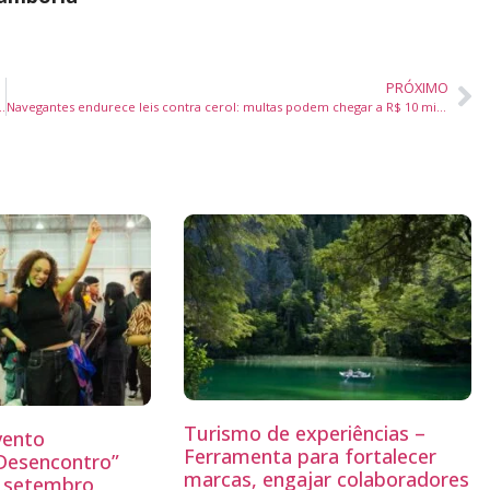
PRÓXIMO
ior congresso de gestão educacional do país
Navegantes endurece leis contra cerol: multas podem chegar a R$ 10 mil e Procon entra na fiscalização
Turismo de experiências –
vento
Ferramenta para fortalecer
“Desencontro”
marcas, engajar colaboradores
o setembro