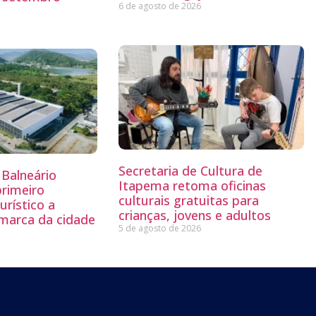
6 de agosto de 2026
Secretaria de Cultura de
Balneário
Itapema retoma oficinas
primeiro
culturais gratuitas para
rístico a
crianças, jovens e adultos
 marca da cidade
5 de agosto de 2026