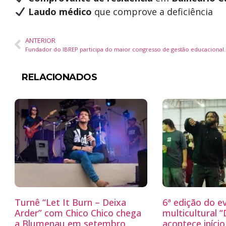
Laudo médico
que comprove a deficiência
ANTERIOR
Fundador do IBREP participa do ma
RELACIONADOS
Turnê “Let It Burn – Deixa
6ª edição do e
Arder” com Chico Chico chega
multicultural 
a Blumenau em setembro
acontece iníci