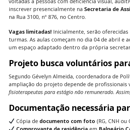
voltadas a pessoas com deficiência visual, auditi
inscrever presencialmente na
Secretaria de Ass
na Rua 3100, nº 876, no Centro.
Vagas limitadas!
Inicialmente, serão oferecidas
turmas. As aulas começam no dia 04 de abril e a
um espaço adaptado dentro da própria secretar
Projeto busca voluntários par
Segundo Gévelyn Almeida, coordenadora de Polít
ampliação do projeto depende de profissionais 
fisioterapeutas para estágio não remunerado. Assi
Documentação necessária para
Cópia de
documento com foto
(RG, CNH ou C
Comprovante de residência
em
Balneário 