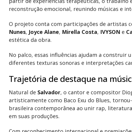
partir de experiências terapêuticas, o trabalh
reconstrução emocional, reunindo músicas e int
O projeto conta com participações de artistas
Nunes
,
Joyce Alane
,
Mirella Costa
,
IVYSON
e
Ca
estética da obra.
No palco, essas influências ajudam a construir
diferentes texturas sonoras e interpretações c
Trajetória de destaque na música
Natural de
Salvador
, o cantor e compositor Dio
artisticamente como Baco Exu do Blues, tornou-
brasileira contemporânea ao unir rap, literatura
em suas produções.
Com reconhecimento internacional e premiações