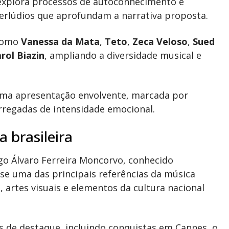
o explora processos de autoconhecimento e
erlúdios que aprofundam a narrativa proposta.
 como
Vanessa da Mata
,
Teto
,
Zeca Veloso
,
Sued
rol Biazin
, ampliando a diversidade musical e
 uma apresentação envolvente, marcada por
arregadas de intensidade emocional.
 brasileira
go Álvaro Ferreira Moncorvo, conhecido
se uma das principais referências da música
, artes visuais e elementos da cultura nacional
 de destaque, incluindo conquistas em Cannes, o