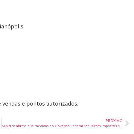
rianópolis
e vendas e pontos autorizados.
PRÓXIMO
ão do Sicoob Central SC/RS
Ministro afirma que medidas do Governo Federal reduziram impactos da alta do combustível nas tarifas aéreas