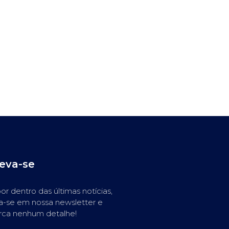
reva-se
or dentro das últimas notícias,
a-se em nossa newsletter e
rca nenhum detalhe!