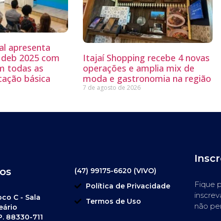
al apresenta
 Ideb 2025 com
Itajaí Shopping recebe 4 novas
m todas as
operações e amplia mix de
cação básica
moda e gastronomia na região
7 de agosto de 2026
Insc
os
(47) 99175-6620 (VIVO)
Fique p
Política de Privacidade
inscrev
oco C - Sala
Termos de Uso
não pe
eário
P. 88330-711