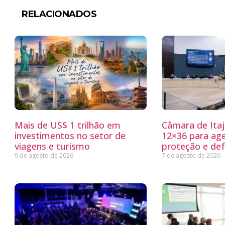
RELACIONADOS
Mais de US$ 1 trilhão em
Câmara de Itaj
investimentos no setor de
12×36 para ag
viagens e turismo
proteção e defe
9 de agosto de 2026
7 de agosto de 2026