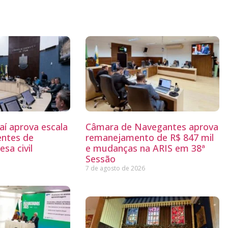
aí aprova escala
Câmara de Navegantes aprova
entes de
remanejamento de R$ 847 mil
sa civil
e mudanças na ARIS em 38ª
Sessão
7 de agosto de 2026