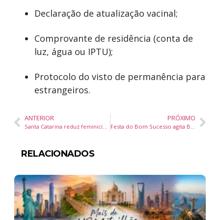
Declaração de atualização vacinal;
Comprovante de residência (conta de
luz, água ou IPTU);
Protocolo do visto de permanência para
estrangeiros.
ANTERIOR
PRÓXIMO
Santa Catarina reduz feminicídios em 12% e registra segunda menor taxa da série histórica
Festa do Bom Sucesso agita Balneário Camboriú com 17 atrações musicais neste fim de semana
RELACIONADOS