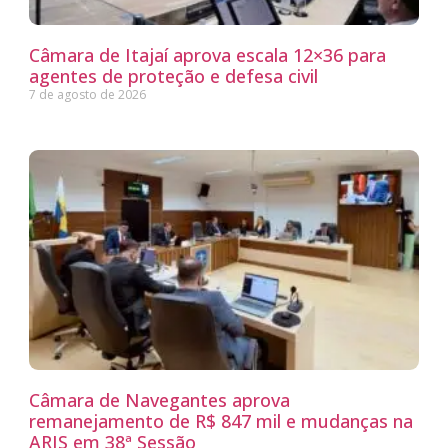
Câmara de Itajaí aprova escala 12×36 para
agentes de proteção e defesa civil
7 de agosto de 2026
Câmara de Navegantes aprova
remanejamento de R$ 847 mil e mudanças na
ARIS em 38ª Sessão