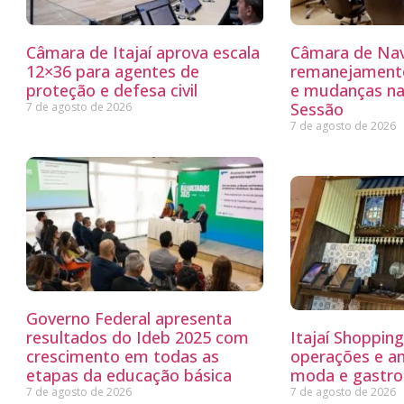
Câmara de Itajaí aprova escala
Câmara de Nav
12×36 para agentes de
remanejamento
proteção e defesa civil
e mudanças na
Sessão
7 de agosto de 2026
7 de agosto de 2026
Governo Federal apresenta
resultados do Ideb 2025 com
Itajaí Shoppin
crescimento em todas as
operações e a
etapas da educação básica
moda e gastro
7 de agosto de 2026
7 de agosto de 2026