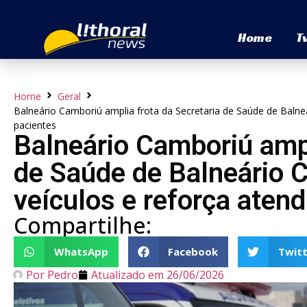
Home
T
Home
Geral
Balneário Camboriú amplia frota da Secretaria de Saúde de Baln
pacientes
Balneário Camboriú ampl
de Saúde de Balneário 
veículos e reforça aten
Compartilhe:
WhatsApp
Facebook
Twitt
Por
Pedro
Atualizado em
26/06/2026