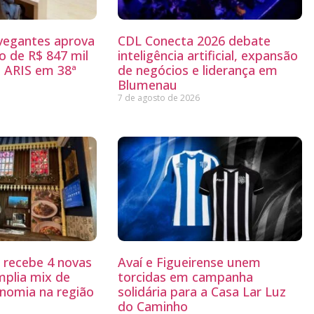
egantes aprova
CDL Conecta 2026 debate
 de R$ 847 mil
inteligência artificial, expansão
 ARIS em 38ª
de negócios e liderança em
Blumenau
7 de agosto de 2026
g recebe 4 novas
Avaí e Figueirense unem
mplia mix de
torcidas em campanha
nomia na região
solidária para a Casa Lar Luz
do Caminho