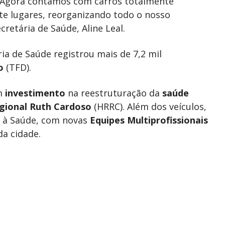
. Agora contamos com carros totalmente
e lugares, reorganizando todo o nosso
retária de Saúde, Aline Leal.
ria de Saúde registrou mais de 7,2 mil
o
(TFD).
um
investimento
na reestruturação da
saúde
gional Ruth Cardoso
(HRRC). Além dos veículos,
a à Saúde, com novas
Equipes Multiprofissionais
da cidade.