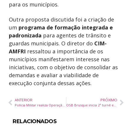
para os municípios.
Outra proposta discutida foi a criação de
um
programa de formação integrada e
padronizada
para agentes de trânsito e
guardas municipais. O diretor do
CIM-
AMFRI
ressaltou a importância de os
municípios manifestarem interesse nas
iniciativas, com o objetivo de consolidar as
demandas e avaliar a viabilidade de
execução conjunta dessas ações.
ANTERIOR
PRÓXIMO
Polícia Militar realiza Operação Acesso Controlado em Balneário Camboriú e Camboriú para reforçar segurança
OSB Brusque inicia 2ª turnê estadual do Observador Social Mirim em sete cidades de Santa Catarina
RELACIONADOS