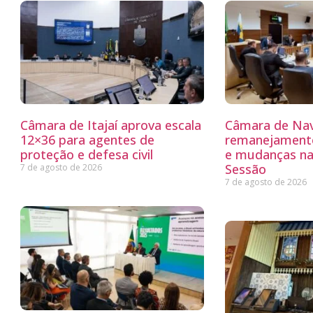
Câmara de Itajaí aprova escala
Câmara de Nav
12×36 para agentes de
remanejamento
proteção e defesa civil
e mudanças na
Sessão
7 de agosto de 2026
7 de agosto de 2026