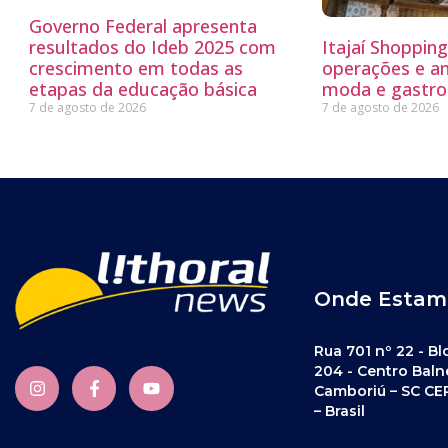
Governo Federal apresenta
resultados do Ideb 2025 com
Itajaí Shoppin
crescimento em todas as
operações e a
etapas da educação básica
moda e gastro
7 de agosto de 2026
7 de agosto de 2026
Onde Estam
Rua 701 nº 22 - Bl
204 - Centro Baln
Camboriú – SC CE
– Brasil