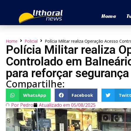
Home
T
Home
Policial
Polícia Militar realiza Operação Acesso Con
Polícia Militar realiza 
Controlado em Balneári
para reforçar segurança
Compartilhe:
WhatsApp
Facebook
Twitt
Por
Pedro
Atualizado em
05/08/2025