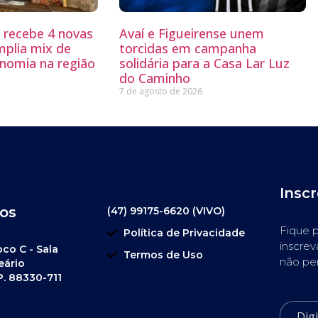
g recebe 4 novas
Avaí e Figueirense unem
mplia mix de
torcidas em campanha
nomia na região
solidária para a Casa Lar Luz
do Caminho
7 de agosto de 2026
Insc
os
(47) 99175-6620 (VIVO)
Fique p
Política de Privacidade
inscrev
oco C - Sala
Termos de Uso
não pe
eário
P. 88330-711