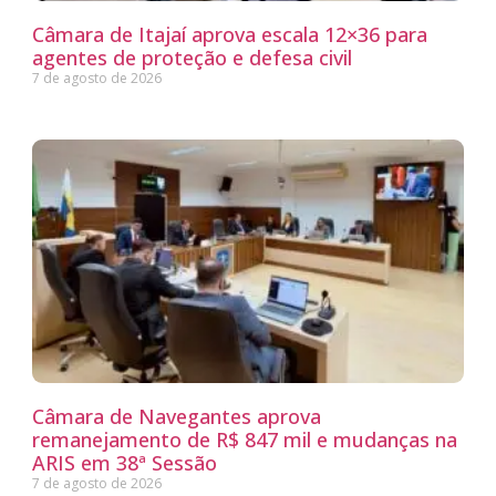
Câmara de Itajaí aprova escala 12×36 para
agentes de proteção e defesa civil
7 de agosto de 2026
Câmara de Navegantes aprova
remanejamento de R$ 847 mil e mudanças na
ARIS em 38ª Sessão
7 de agosto de 2026