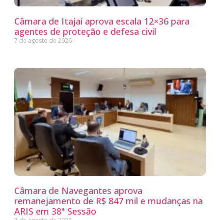
Câmara de Itajaí aprova escala 12×36 para
agentes de proteção e defesa civil
7 de agosto de 2026
Câmara de Navegantes aprova
remanejamento de R$ 847 mil e mudanças na
ARIS em 38ª Sessão