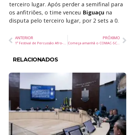
terceiro lugar. Após perder a semifinal para
os anfitriões, o time venceu
Biguaçu
na
disputa pelo terceiro lugar, por 2 sets a 0.
ANTERIOR
PRÓXIMO
1º Festival de Percussão Afro-brasileira com oficinas gratuitas acontece em Balneário Camboriú
Começa amanhã o COMAC-SC 2025 em Balneário Camboriú, o maior congresso municipalista de Santa Catarina
RELACIONADOS