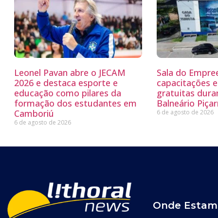
Leonel Pavan abre o JECAM
Sala do Empre
2026 e destaca esporte e
capacitações e
educação como pilares da
gratuitas dur
formação dos estudantes em
Balneário Piçar
Camboriú
6 de agosto de 2026
6 de agosto de 2026
Onde Estam