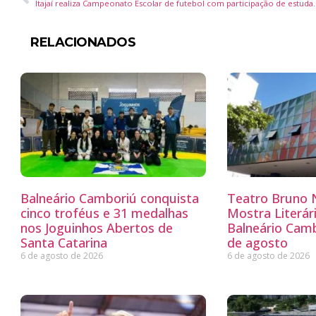
Itajaí realiza Campeonato Escolar de futebol
RELACIONADOS
Balneário Camboriú conquista
Teatro Bruno N
cinco troféus e 31 medalhas
Mostra Literá
nos Joguinhos Abertos de
Balneário Camb
Santa Catarina
de agosto
6 de agosto de 2026
6 de agosto de 2026