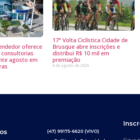
17ª Volta Ciclística Cidade de
endedor oferece
Brusque abre inscrições e
 consultorias
distribui R$ 10 mil em
ante agosto em
premiação
ras
6 de agosto de 2026
Insc
os
(47) 99175-6620 (VIVO)
Fique p