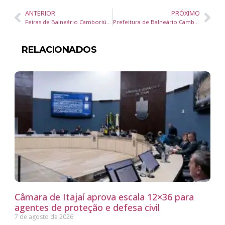
ANTERIOR
PRÓXIMO
Feiras de Balneário Camboriú recebem primeira tenda doada por apoiador cultural
Prefeitura de Balneário Camboriú contrata empresa para otimizar manutenção da iluminação pública
RELACIONADOS
Câmara de Itajaí aprova escala 12×36 para
agentes de proteção e defesa civil
7 de agosto de 2026