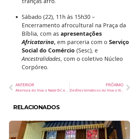
tranças afro.
Sábado (22), 11h às 15h30 –
Encerramento afrocultural na Praça da
Bíblia, com as
apresentações
Africatarina
,
em parceria com o
Serviço
Social do Comércio
(Sesc), e
Ancestralidades
, com o coletivo Núcleo
Corpóreo.
ANTERIOR
PRÓXIMO
Abertura do Viva o Natal BC encanta público com luzes, apresentações e chegada do Papai Noel
Desfiles temáticos do Viva o Natal BC começam nesta quarta na Avenida Atlântica
RELACIONADOS