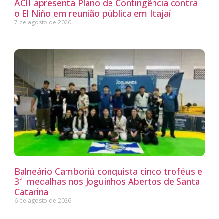
ACII apresenta Plano de Contingência contra
o El Niño em reunião pública em Itajaí
7 de agosto de 2026
Balneário Camboriú conquista cinco troféus e
31 medalhas nos Joguinhos Abertos de Santa
Catarina
6 de agosto de 2026