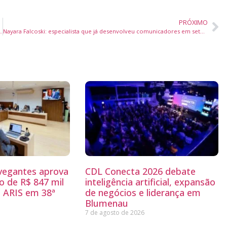
PRÓXIMO
dos de hepatites virais em Balneário Piçarras durante Julho Amarelo
Nayara Falcoski: especialista que já desenvolveu comunicadores em sete países lança metodologia exclusiva para posicionamento de imagem
egantes aprova
CDL Conecta 2026 debate
 de R$ 847 mil
inteligência artificial, expansão
 ARIS em 38ª
de negócios e liderança em
Blumenau
7 de agosto de 2026