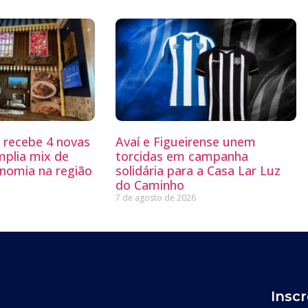
g recebe 4 novas
Avaí e Figueirense unem
mplia mix de
torcidas em campanha
nomia na região
solidária para a Casa Lar Luz
do Caminho
7 de agosto de 2026
Insc