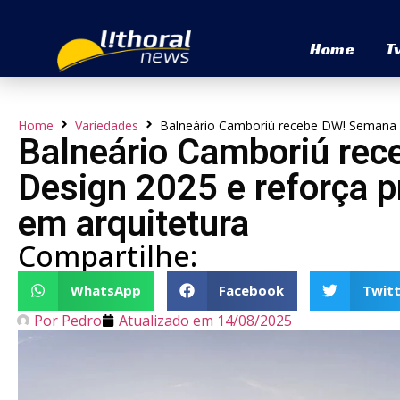
Home
T
Home
Variedades
Balneário Camboriú recebe DW! Semana d
Balneário Camboriú re
Design 2025 e reforça 
em arquitetura
Compartilhe:
WhatsApp
Facebook
Twitt
Por
Pedro
Atualizado em
14/08/2025