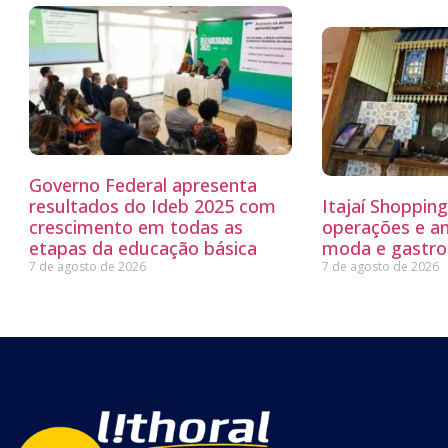
Governo Federal apresenta
resultados do Ideb 2025 com
Itajaí Shoppin
crescimento em todas as
operações e a
etapas da educação básica
moda e gastro
7 de agosto de 2026
7 de agosto de 2026