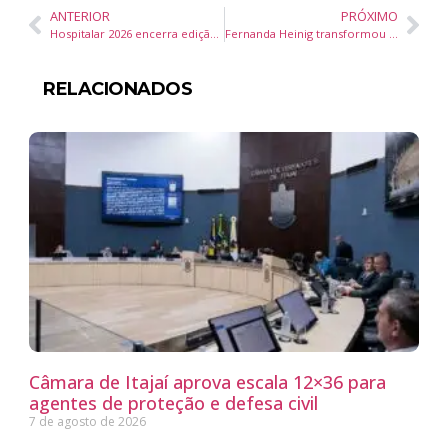
ANTERIOR
PRÓXIMO
Hospitalar 2026 encerra edição com recorde de visitantes e expectativa de novos negócios no setor de saúde
Fernanda Heinig transformou sua paixão por Orlando em propósito, coragem e uma nova trajetória de vida
RELACIONADOS
Câmara de Itajaí aprova escala 12×36 para
agentes de proteção e defesa civil
7 de agosto de 2026