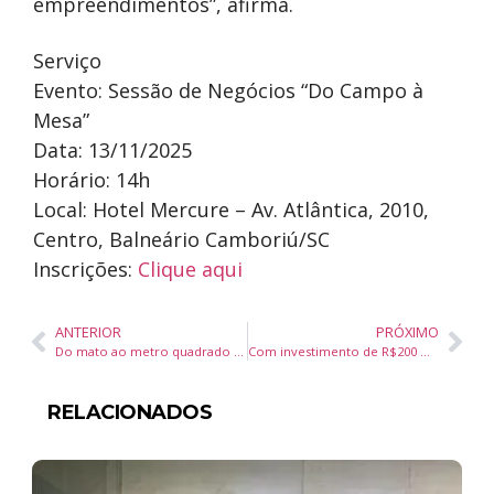
empreendimentos”, afirma.
Serviço
Evento: Sessão de Negócios “Do Campo à
Mesa”
Data: 13/11/2025
Horário: 14h
Local: Hotel Mercure – Av. Atlântica, 2010,
Centro, Balneário Camboriú/SC
Inscrições:
Clique aqui
ANTERIOR
PRÓXIMO
Do mato ao metro quadrado mais caro do Brasil: o poder da acupuntura urbana
Com investimento de R$200 milhões, Porto Belo ganhará o maior complexo hospitalar da Costa Esmeralda
RELACIONADOS